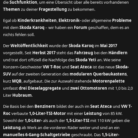
die
Suchfunktion
, um eine Übersicht über alle bereits vorhandenen
Themen
zu deiner
Fragestellung
zu bekommen.
Egal ob
Kinderkrankheiten
,
Elektronik-
oder allgemeine
Probleme
mit dem
Skoda Karoq
– wir haben ein
Forum
geschaffen, dem es an
nichts fehlen soll.
Der
Weltöffentlichkeit
wurde der
Skoda Karoq
im
Mai 2017
vorgestellt. Seit
Herbst 2017
steht das
Fahrzeug
bei den
Händlern
und trat dort offiziell die Nachfolge des
Skoda Yeti
an. Wie seine
Konzern-Geschwister
VW T-Roc
und
Seat Ateca
ist das neue
Skoda-
SUV
auf der zweiten Generation des
modularen Querbaukastens
,
kurz
MQB
, aufgebaut. Die zur Auswahl stehende
Motorenpalette
umfasst
drei Dieselaggregate
und
zwei Ottomotoren
mit 1,0 bis 2,0
Liter
Hubraum
.
Die Basis bei den
Benzinern
bildet der auch im
Seat Ateca
und
VW T-
Roc
verbaute
1,0-Liter-TSI-Motor
mit einer
Leistung
von 85 kW.
Sowohl der
1,0-Liter-
als auch der
1,5-Liter-TSI
mit 110 kW geben die
Leistung
ab Werk an die vorderen Räder weiter und sind an ein
manuelles 6-Gang-Schaltgetriebe
geschraubt. Das
1,5-Liter-