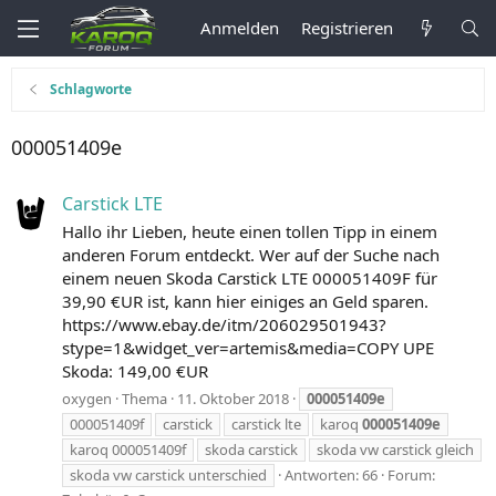
Anmelden
Registrieren
Schlagworte
000051409e
Carstick LTE
Hallo ihr Lieben, heute einen tollen Tipp in einem
anderen Forum entdeckt. Wer auf der Suche nach
einem neuen Skoda Carstick LTE 000051409F für
39,90 €UR ist, kann hier einiges an Geld sparen.
https://www.ebay.de/itm/206029501943?
stype=1&widget_ver=artemis&media=COPY UPE
Skoda: 149,00 €UR
oxygen
Thema
11. Oktober 2018
000051409e
000051409f
carstick
carstick lte
karoq
000051409e
karoq 000051409f
skoda carstick
skoda vw carstick gleich
skoda vw carstick unterschied
Antworten: 66
Forum: