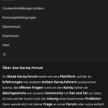
Cookie-Einstellungen ändern
Nutzungsbedingungen
Datenschutz
Impressum
Start
R
S
S
Über das Karoq Forum
Im
Skoda Karoq Forum
bieten wir eine
Plattform
, auf der du
Erfahrungen
mit anderen
stolzen Karoq-Fahrern
austauschen
kannst. Bei
offenen Fragen
rund um den
Karoq
stehen dir
Gleichgesinnte
aus unserer
Community
mit
Rat und Tat
zur Seite.
Du bist auf der Suche nach der
Lösung
eines bestimmten
Problems
?
Dann wende dich mit deiner
Frage
an unser
Forum
oder nutze einfach