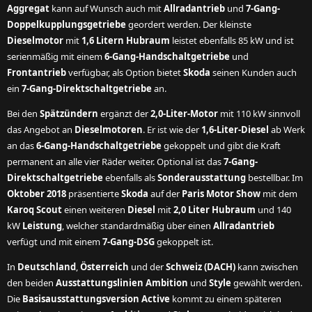
Aggregat
kann auf Wunsch auch mit
Allradantrieb
und
7-Gang-
Doppelkupplungsgetriebe
geordert werden. Der kleinste
Dieselmotor
mit
1,6 Litern Hubraum
leistet ebenfalls 85 kW und ist
serienmäßig mit einem
6-Gang-Handschaltgetriebe
und
Frontantrieb
verfügbar, als Option bietet
Skoda
seinen Kunden auch
ein
7-Gang-Direktschaltgetriebe
an.
Bei den
Spätzündern
ergänzt der
2,0-Liter-Motor
mit 110 kW sinnvoll
das Angebot an
Dieselmotoren
. Er ist wie der
1,6-Liter-Diesel
ab Werk
an das
6-Gang-Handschaltgetriebe
gekoppelt und gibt die Kraft
permanent an alle vier Räder weiter. Optional ist das
7-Gang-
Direktschaltgetriebe
ebenfalls als
Sonderausstattung
bestellbar. Im
Oktober 2018
präsentierte
Skoda
auf der
Paris Motor Show
mit dem
Karoq Scout
einen weiteren
Diesel
mit
2,0 Liter Hubraum
und 140
kW
Leistung
, welcher standardmäßig über einen
Allradantrieb
verfügt und mit einem
7-Gang-DSG
gekoppelt ist.
In
Deutschland
,
Österreich
und der
Schweiz (DACH)
kann zwischen
den beiden
Ausstattungslinien Ambition
und
Style
gewählt werden.
Die
Basisausstattungsversion Active
kommt zu einem späteren