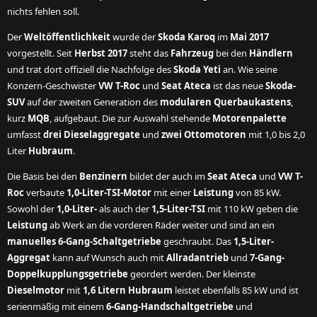
nichts fehlen soll.
Der
Weltöffentlichkeit
wurde der
Skoda Karoq
im
Mai 2017
vorgestellt. Seit
Herbst 2017
steht das
Fahrzeug
bei den
Händlern
und trat dort offiziell die Nachfolge des
Skoda Yeti
an. Wie seine
Konzern-Geschwister
VW T-Roc
und
Seat Ateca
ist das neue
Skoda-
SUV
auf der zweiten Generation des
modularen Querbaukastens
,
kurz
MQB
, aufgebaut. Die zur Auswahl stehende
Motorenpalette
umfasst
drei Dieselaggregate
und
zwei Ottomotoren
mit 1,0 bis 2,0
Liter
Hubraum
.
Die Basis bei den
Benzinern
bildet der auch im
Seat Ateca
und
VW T-
Roc
verbaute
1,0-Liter-TSI-Motor
mit einer
Leistung
von 85 kW.
Sowohl der
1,0-Liter-
als auch der
1,5-Liter-TSI
mit 110 kW geben die
Leistung
ab Werk an die vorderen Räder weiter und sind an ein
manuelles 6-Gang-Schaltgetriebe
geschraubt. Das
1,5-Liter-
Aggregat
kann auf Wunsch auch mit
Allradantrieb
und
7-Gang-
Doppelkupplungsgetriebe
geordert werden. Der kleinste
Dieselmotor
mit
1,6 Litern Hubraum
leistet ebenfalls 85 kW und ist
serienmäßig mit einem
6-Gang-Handschaltgetriebe
und