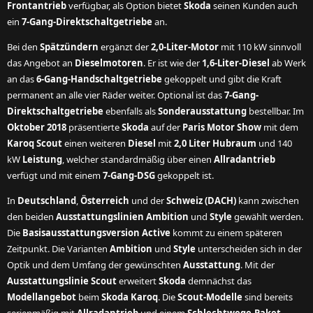
Frontantrieb
verfügbar, als Option bietet
Skoda
seinen Kunden auch
ein
7-Gang-Direktschaltgetriebe
an.
Bei den
Spätzündern
ergänzt der
2,0-Liter-Motor
mit 110 kW sinnvoll
das Angebot an
Dieselmotoren
. Er ist wie der
1,6-Liter-Diesel
ab Werk
an das
6-Gang-Handschaltgetriebe
gekoppelt und gibt die Kraft
permanent an alle vier Räder weiter. Optional ist das
7-Gang-
Direktschaltgetriebe
ebenfalls als
Sonderausstattung
bestellbar. Im
Oktober 2018
präsentierte
Skoda
auf der
Paris Motor Show
mit dem
Karoq Scout
einen weiteren
Diesel
mit
2,0 Liter Hubraum
und 140
kW
Leistung
, welcher standardmäßig über einen
Allradantrieb
verfügt und mit einem
7-Gang-DSG
gekoppelt ist.
In
Deutschland
,
Österreich
und der
Schweiz (DACH)
kann zwischen
den beiden
Ausstattungslinien Ambition
und
Style
gewählt werden.
Die
Basisausstattungsversion Active
kommt zu einem späteren
Zeitpunkt. Die Varianten
Ambition
und
Style
unterscheiden sich in der
Optik und dem Umfang der gewünschten
Ausstattung
. Mit der
Ausstattungslinie Scout
erweitert
Skoda
demnächst das
Modellangebot
beim
Skoda Karoq
. Die
Scout-Modelle
sind bereits