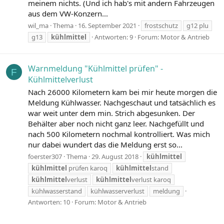
meinem nichts. (Und ich hab's mit andern Fahrzeugen
aus dem VW-Konzern...
wil_ma
Thema
16. September 2021
frostschutz
g12 plu
g13
kühlmittel
Antworten: 9
Forum:
Motor & Antrieb
Warnmeldung "Kühlmittel prüfen" -
F
Kühlmittelverlust
Nach 26000 Kilometern kam bei mir heute morgen die
Meldung Kühlwasser. Nachgeschaut und tatsächlich es
war weit unter dem min. Strich abgesunken. Der
Behälter aber noch nicht ganz leer. Nachgefüllt und
nach 500 Kilometern nochmal kontrolliert. Was mich
nur dabei wundert das die Meldung erst so...
foerster307
Thema
29. August 2018
kühlmittel
kühlmittel
prüfen karoq
kühlmittel
stand
kühlmittel
verlust
kühlmittel
verlust karoq
kühlwasserstand
kühlwasserverlust
meldung
Antworten: 10
Forum:
Motor & Antrieb