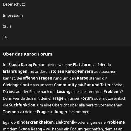
Datenschutz
Impressum
Start
R
S
S
Über das Karoq Forum
Im
Skoda Karoq Forum
bieten wir eine
Plattform
, auf der du
Erfahrungen
mit anderen
stolzen Karoq-Fahrern
austauschen
kannst. Bei
offenen Fragen
rund um den
Karoq
stehen dir
Gleichgesinnte
aus unserer
Community
mit
Rat und Tat
zur Seite.
Du bist auf der Suche nach der
Lösung
eines bestimmten
Problems
?
Dann wende dich mit deiner
Frage
an unser
Forum
oder nutze einfach
die
Suchfunktion
, um eine Übersicht über alle bereits vorhandenen
Themen
zu deiner
Fragestellung
zu bekommen.
Egal ob
Kinderkrankheiten
,
Elektronik-
oder allgemeine
Probleme
mit dem
Skoda Karoq
– wir haben ein
Forum
geschaffen, dem es an