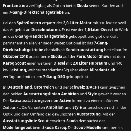
Frontantrieb
verfügbar, als Option bietet
Skoda
seinen Kunden auch
ein
7-Gang-Direktschaltgetriebe
an.
Bei den
Spätzündern
ergänzt der
2,0-Liter-Motor
mit 110 kW sinnvoll
das Angebot an
Dieselmotoren
. Er ist wie der
1,6-Liter-Diesel
ab Werk
an das
6-Gang-Handschaltgetriebe
gekoppelt und gibt die Kraft
permanent an alle vier Räder weiter. Optional ist das
7-Gang-
Direktschaltgetriebe
ebenfalls als
Sonderausstattung
bestellbar. Im
Oktober 2018
präsentierte
Skoda
auf der
Paris Motor Show
mit dem
Karoq Scout
einen weiteren
Diesel
mit
2,0 Liter Hubraum
und 140
kW
Leistung
, welcher standardmäßig über einen
Allradantrieb
verfügt und mit einem
7-Gang-DSG
gekoppelt ist.
In
Deutschland
,
Österreich
und der
Schweiz (DACH)
kann zwischen
den beiden
Ausstattungslinien Ambition
und
Style
gewählt werden.
Die
Basisausstattungsversion Active
kommt zu einem späteren
Zeitpunkt. Die Varianten
Ambition
und
Style
unterscheiden sich in der
Optik und dem Umfang der gewünschten
Ausstattung
. Mit der
Ausstattungslinie Scout
erweitert
Skoda
demnächst das
Modellangebot
beim
Skoda Karoq
. Die
Scout-Modelle
sind bereits