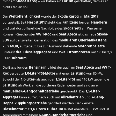
mit dem
Skoda Karoq
– wir haben ein
Forum
geschaffen, dem es an
nichts fehlen soll.
Der
Weltöffentlichkeit
wurde der
Skoda Karoq
im
Mai 2017
vorgestellt. Seit
Herbst 2017
steht das
Fahrzeug
bei den
Händlern
und trat dort offiziell die Nachfolge des
Skoda Yeti
an. Wie seine
Konzern-Geschwister
VW T-Roc
und
Seat Ateca
ist das neue
Skoda-
SUV
auf der zweiten Generation des
modularen Querbaukastens
,
kurz
MQB
, aufgebaut. Die zur Auswahl stehende
Motorenpalette
umfasst
drei Dieselaggregate
und
zwei Ottomotoren
mit 1,0 bis 2,0
Liter
Hubraum
.
Die Basis bei den
Benzinern
bildet der auch im
Seat Ateca
und
VW T-
Roc
verbaute
1,0-Liter-TSI-Motor
mit einer
Leistung
von 85 kW.
Sowohl der
1,0-Liter-
als auch der
1,5-Liter-TSI
mit 110 kW geben die
Leistung
ab Werk an die vorderen Räder weiter und sind an ein
manuelles 6-Gang-Schaltgetriebe
geschraubt. Das
1,5-Liter-
Aggregat
kann auf Wunsch auch mit
Allradantrieb
und
7-Gang-
Doppelkupplungsgetriebe
geordert werden. Der kleinste
Dieselmotor
mit
1,6 Litern Hubraum
leistet ebenfalls 85 kW und ist
serienmäßig mit einem
6-Gang-Handschaltgetriebe
und