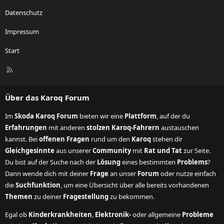
Datenschutz
Impressum
Start
R
S
S
Über das Karoq Forum
Im
Skoda Karoq Forum
bieten wir eine
Plattform
, auf der du
Erfahrungen
mit anderen
stolzen Karoq-Fahrern
austauschen
kannst. Bei
offenen Fragen
rund um den
Karoq
stehen dir
Gleichgesinnte
aus unserer
Community
mit
Rat und Tat
zur Seite.
Du bist auf der Suche nach der
Lösung
eines bestimmten
Problems
?
Dann wende dich mit deiner
Frage
an unser
Forum
oder nutze einfach
die
Suchfunktion
, um eine Übersicht über alle bereits vorhandenen
Themen
zu deiner
Fragestellung
zu bekommen.
Egal ob
Kinderkrankheiten
,
Elektronik-
oder allgemeine
Probleme