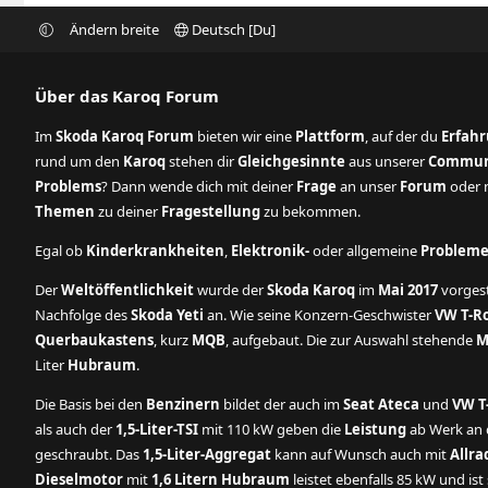
Ändern breite
Deutsch [Du]
Über das Karoq Forum
Im
Skoda Karoq Forum
bieten wir eine
Plattform
, auf der du
Erfah
rund um den
Karoq
stehen dir
Gleichgesinnte
aus unserer
Commun
Problems
? Dann wende dich mit deiner
Frage
an unser
Forum
oder n
Themen
zu deiner
Fragestellung
zu bekommen.
Egal ob
Kinderkrankheiten
,
Elektronik-
oder allgemeine
Problem
Der
Weltöffentlichkeit
wurde der
Skoda Karoq
im
Mai 2017
vorgest
Nachfolge des
Skoda Yeti
an. Wie seine Konzern-Geschwister
VW T-R
Querbaukastens
, kurz
MQB
, aufgebaut. Die zur Auswahl stehende
M
Liter
Hubraum
.
Die Basis bei den
Benzinern
bildet der auch im
Seat Ateca
und
VW T
als auch der
1,5-Liter-TSI
mit 110 kW geben die
Leistung
ab Werk an d
geschraubt. Das
1,5-Liter-Aggregat
kann auf Wunsch auch mit
Allra
Dieselmotor
mit
1,6 Litern Hubraum
leistet ebenfalls 85 kW und is