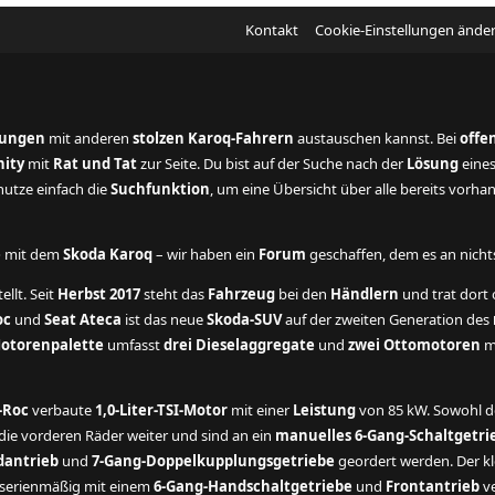
Kontakt
Cookie-Einstellungen ände
rungen
mit anderen
stolzen Karoq-Fahrern
austauschen kannst. Bei
offe
ity
mit
Rat und Tat
zur Seite. Du bist auf der Suche nach der
Lösung
eine
utze einfach die
Suchfunktion
, um eine Übersicht über alle bereits vorh
e
mit dem
Skoda Karoq
– wir haben ein
Forum
geschaffen, dem es an nichts 
ellt. Seit
Herbst 2017
steht das
Fahrzeug
bei den
Händlern
und trat dort o
oc
und
Seat Ateca
ist das neue
Skoda-SUV
auf der zweiten Generation des
otorenpalette
umfasst
drei Dieselaggregate
und
zwei Ottomotoren
mi
-Roc
verbaute
1,0-Liter-TSI-Motor
mit einer
Leistung
von 85 kW. Sowohl 
ie vorderen Räder weiter und sind an ein
manuelles 6-Gang-Schaltgetri
dantrieb
und
7-Gang-Doppelkupplungsgetriebe
geordert werden. Der kl
t serienmäßig mit einem
6-Gang-Handschaltgetriebe
und
Frontantrieb
ve