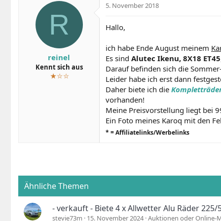
s
s
h
5. November 2018
t
t
l
R
e
e
a
l
l
Hallo,
g
l
l
w
e
t
o
ich habe Ende August meinem
Ka
r
a
r
reinel
Es sind
Alutec Ikenu, 8X18 ET45
m
t
Kennt sich aus
Darauf befinden sich die Sommer-
e
★
☆☆
Leider habe ich erst dann festges
Daher biete ich die
Kompletträde
vorhanden!
Meine Preisvorstellung liegt bei 9
Ein Foto meines Karoq mit den Fel
* = Affiliatelinks/Werbelinks
Ähnliche Themen
- verkauft - Biete 4 x Allwetter Alu Räder 22
stevie73m
15. November 2024
Auktionen oder Online-M