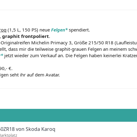
roq
(1,5 L, 150 PS) neue
Felgen*
spendiert.
,
graphit frontpoliert
.
Originalreifen Michelin Primacy 3, Größe 215/50 R18 (Laufleist
tellt, dass mir die teilweise graphit-grauen Felgen an meinem sch
r*
jetzt wieder zum Verkauf an. Die Felgen haben keinerlei Kratze
90,- €.
gen seht ihr auf dem Avatar.
5/50ZR18 von Skoda Karoq
arktplatz