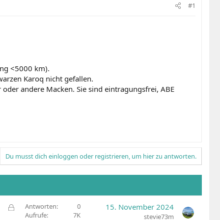
#1
ung <5000 km).
warzen Karoq nicht gefallen.
r oder andere Macken. Sie sind eintragungsfrei, ABE
Du musst dich einloggen oder registrieren, um hier zu antworten.
G
Antworten
0
15. November 2024
Aufrufe
7K
e
stevie73m