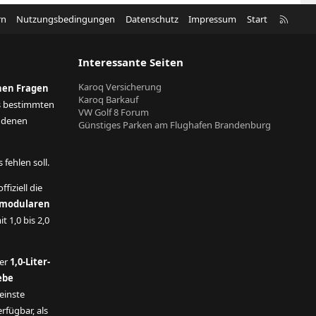
R
rn
Nutzungsbedingungen
Datenschutz
Impressum
Start
S
S
Interessante Seiten
Karoq Versicherung
nen Fragen
Karoq Barkauf
s bestimmten
VW Golf 8 Forum
andenen
Günstiges Parken am Flughafen Brandenburg
fehlen soll.
ffiziell die
modularen
t 1,0 bis 2,0
der
1,0-Liter-
ebe
einste
rfügbar, als