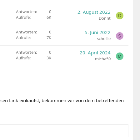
s
p
Antworten
0
2. August 2022
D
e
Aufrufe
6K
Donnt
r
r
Antworten
0
5. Juni 2022
S
t
Aufrufe
7K
schollie
Antworten
0
20. April 2024
M
Aufrufe
3K
micha59
diesen Link einkaufst, bekommen wir von dem betreffenden