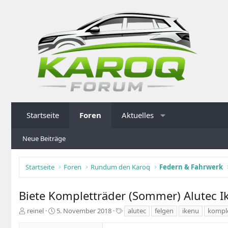
Startseite
Foren
Aktuelles
Neue Beiträge
Startseite
Foren
Rundum den Karoq
Federn & Fahrwerk
Biete Kompletträder (Sommer) Alutec I
E
E
S
reinel
5. November 2018
alutec
felgen
ikenu
kompl
r
r
c