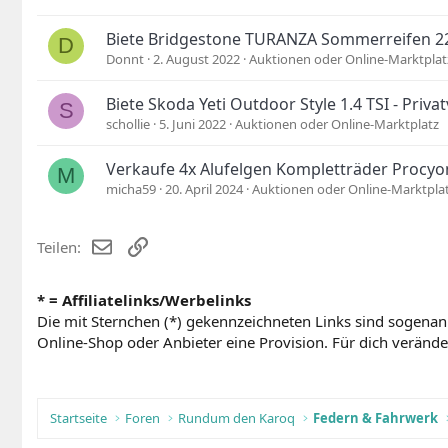
Biete Bridgestone TURANZA Sommerreifen 2
D
Donnt
2. August 2022
Auktionen oder Online-Marktplat
Biete Skoda Yeti Outdoor Style 1.4 TSI - Priva
S
schollie
5. Juni 2022
Auktionen oder Online-Marktplatz
Verkaufe 4x Alufelgen Kompletträder Procyo
M
micha59
20. April 2024
Auktionen oder Online-Marktpla
E-Mail
Link
Teilen:
* = Affiliatelinks/Werbelinks
Die mit Sternchen (*) gekennzeichneten Links sind sogenan
Online-Shop oder Anbieter eine Provision. Für dich verändert
Startseite
Foren
Rundum den Karoq
Federn & Fahrwerk