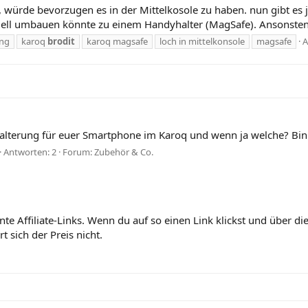
, würde bevorzugen es in der Mittelkosole zu haben. nun gibt es j
uell umbauen könnte zu einem Handyhalter (MagSafe). Ansonsten 
ung
karoq
brodit
karoq magsafe
loch in mittelkonsole
magsafe
A
Halterung für euer Smartphone im Karoq und wenn ja welche? Bin 
Antworten: 2
Forum:
Zubehör & Co.
nte Affiliate-Links. Wenn du auf so einen Link klickst und über 
 sich der Preis nicht.