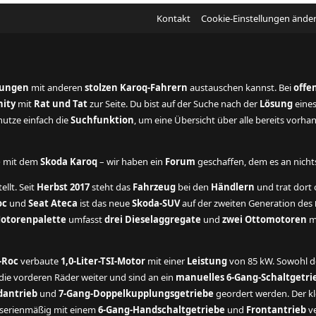
Kontakt
Cookie-Einstellungen ände
rungen
mit anderen
stolzen Karoq-Fahrern
austauschen kannst. Bei
offe
ity
mit
Rat und Tat
zur Seite. Du bist auf der Suche nach der
Lösung
eine
utze einfach die
Suchfunktion
, um eine Übersicht über alle bereits vorh
e
mit dem
Skoda Karoq
– wir haben ein
Forum
geschaffen, dem es an nichts 
ellt. Seit
Herbst 2017
steht das
Fahrzeug
bei den
Händlern
und trat dort o
oc
und
Seat Ateca
ist das neue
Skoda-SUV
auf der zweiten Generation des
otorenpalette
umfasst
drei Dieselaggregate
und
zwei Ottomotoren
mi
-Roc
verbaute
1,0-Liter-TSI-Motor
mit einer
Leistung
von 85 kW. Sowohl 
ie vorderen Räder weiter und sind an ein
manuelles 6-Gang-Schaltgetri
dantrieb
und
7-Gang-Doppelkupplungsgetriebe
geordert werden. Der kl
t serienmäßig mit einem
6-Gang-Handschaltgetriebe
und
Frontantrieb
ve