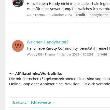
Hi, will mein Handy nicht in die Ladeschale legen
es dafür eine Anwendung/Teil welches ich event
G.K.
Thema
10. Oktober 2024
brodit
handyhalter
Welchen Handyhalter?
W
Hallo liebe Karoq- Community, benutzt ihr eine 
Woody333
Thema
14. Januar 2023
855293
brodit
* = Affiliatelinks/Werbelinks
Die mit Sternchen (*) gekennzeichneten Links sind sogenan
Online-Shop oder Anbieter eine Provision. Für dich verändert
Startseite
Schlagworte