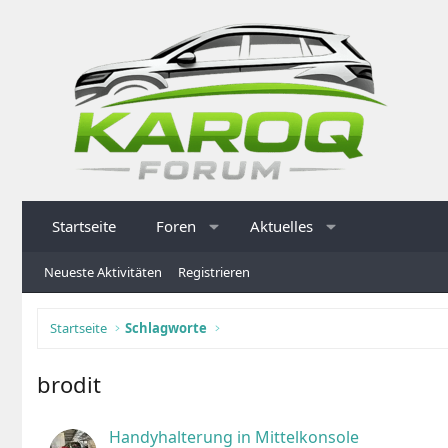
Startseite
Foren
Aktuelles
Neueste Aktivitäten
Registrieren
Startseite
Schlagworte
brodit
Handyhalterung in Mittelkonsole