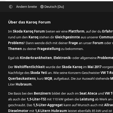
Ändern breite
Deutsch [Du]
Über das Karoq Forum
Im
Skoda Karoq Forum
bieten wir eine
Plattform
, auf der du
Erfah
rund um den
Karoq
stehen dir
Gleichgesinnte
aus unserer
Commun
Problems
? Dann wende dich mit deiner
Frage
an unser
Forum
oder n
Themen
zu deiner
Fragestellung
zu bekommen.
Egal ob
Kinderkrankheiten
,
Elektronik-
oder allgemeine
Problem
Der
Weltöffentlichkeit
wurde der
Skoda Karoq
im
Mai 2017
vorgest
Nachfolge des
Skoda Yeti
an. Wie seine Konzern-Geschwister
VW T-R
Querbaukastens
, kurz
MQB
, aufgebaut. Die zur Auswahl stehende
M
Liter
Hubraum
.
Die Basis bei den
Benzinern
bildet der auch im
Seat Ateca
und
VW T
als auch der
1,5-Liter-TSI
mit 110 kW geben die
Leistung
ab Werk an d
geschraubt. Das
1,5-Liter-Aggregat
kann auf Wunsch auch mit
Allra
Dieselmotor
mit
1,6 Litern Hubraum
leistet ebenfalls 85 kW und is