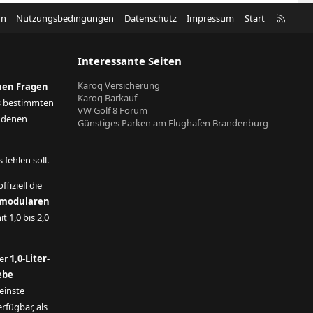
R
rn
Nutzungsbedingungen
Datenschutz
Impressum
Start
S
S
Interessante Seiten
Karoq Versicherung
nen Fragen
Karoq Barkauf
s bestimmten
VW Golf 8 Forum
andenen
Günstiges Parken am Flughafen Brandenburg
fehlen soll.
ffiziell die
modularen
t 1,0 bis 2,0
der
1,0-Liter-
ebe
einste
rfügbar, als