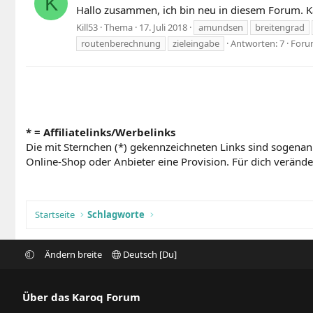
K
Hallo zusammen, ich bin neu in diesem Forum. K
Kill53
Thema
17. Juli 2018
amundsen
breitengrad
routenberechnung
zieleingabe
Antworten: 7
Foru
* = Affiliatelinks/Werbelinks
Die mit Sternchen (*) gekennzeichneten Links sind sogenan
Online-Shop oder Anbieter eine Provision. Für dich verändert
Startseite
Schlagworte
Ändern breite
Deutsch [Du]
Über das Karoq Forum