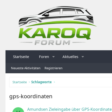
Startseite
Foren
Aktuelles
Neueste Aktivitäten
Registrieren
Startseite
Schlagworte
gps-koordinaten
Amundsen Zieleingabe über GPS-Koordinat