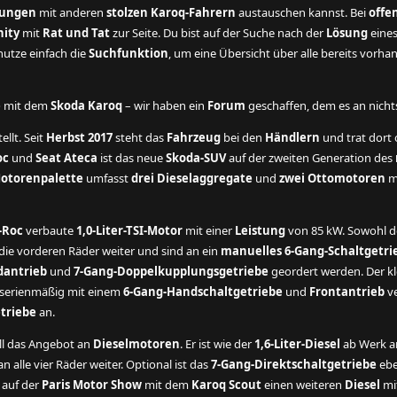
rungen
mit anderen
stolzen Karoq-Fahrern
austauschen kannst. Bei
offe
ity
mit
Rat und Tat
zur Seite. Du bist auf der Suche nach der
Lösung
eine
utze einfach die
Suchfunktion
, um eine Übersicht über alle bereits vorh
e
mit dem
Skoda Karoq
– wir haben ein
Forum
geschaffen, dem es an nichts 
ellt. Seit
Herbst 2017
steht das
Fahrzeug
bei den
Händlern
und trat dort o
oc
und
Seat Ateca
ist das neue
Skoda-SUV
auf der zweiten Generation des
otorenpalette
umfasst
drei Dieselaggregate
und
zwei Ottomotoren
mi
-Roc
verbaute
1,0-Liter-TSI-Motor
mit einer
Leistung
von 85 kW. Sowohl 
ie vorderen Räder weiter und sind an ein
manuelles 6-Gang-Schaltgetri
dantrieb
und
7-Gang-Doppelkupplungsgetriebe
geordert werden. Der kl
t serienmäßig mit einem
6-Gang-Handschaltgetriebe
und
Frontantrieb
ve
triebe
an.
ll das Angebot an
Dieselmotoren
. Er ist wie der
1,6-Liter-Diesel
ab Werk a
 alle vier Räder weiter. Optional ist das
7-Gang-Direktschaltgetriebe
ebe
auf der
Paris Motor Show
mit dem
Karoq Scout
einen weiteren
Diesel
mi