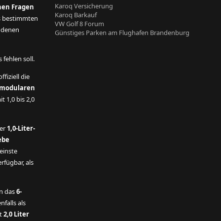
Karoq Versicherung
nen Fragen
Karoq Barkauf
s bestimmten
VW Golf 8 Forum
andenen
Günstiges Parken am Flughafen Brandenburg
fehlen soll.
ffiziell die
modularen
t 1,0 bis 2,0
der
1,0-Liter-
ebe
einste
rfügbar, als
n das
6-
nfalls als
t
2,0 Liter