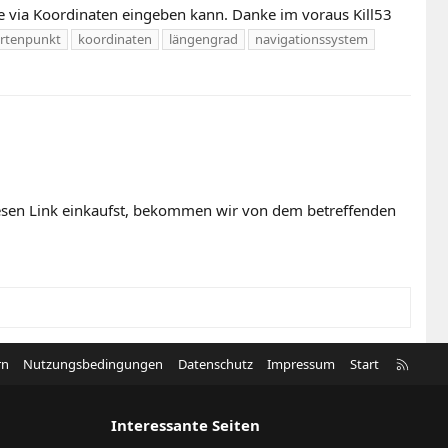
 via Koordinaten eingeben kann. Danke im voraus Kill53
rtenpunkt
koordinaten
längengrad
navigationssystem
diesen Link einkaufst, bekommen wir von dem betreffenden
R
rn
Nutzungsbedingungen
Datenschutz
Impressum
Start
S
S
Interessante Seiten