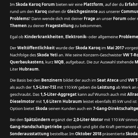
Im
Skoda Karoq Forum
bieten wir eine
Plattform
, auf der du
Erfah
rund um den
Karoq
stehen dir
Gleichgesinnte
aus unserer
Commun
Problems
? Dann wende dich mit deiner
Frage
an unser
Forum
oder n
Themen
zu deiner
Fragestellung
zu bekommen.
Egal ob
Kinderkrankheiten
,
Elektronik-
oder allgemeine
Problem
Der
Weltöffentlichkeit
wurde der
Skoda Karoq
im
Mai 2017
vorgest
Nachfolge des
Skoda Yeti
an. Wie seine Konzern-Geschwister
VW T-R
Querbaukastens
, kurz
MQB
, aufgebaut. Die zur Auswahl stehende
M
Liter
Hubraum
.
Die Basis bei den
Benzinern
bildet der auch im
Seat Ateca
und
VW T
als auch der
1,5-Liter-TSI
mit 110 kW geben die
Leistung
ab Werk an d
geschraubt. Das
1,5-Liter-Aggregat
kann auf Wunsch auch mit
Allra
Dieselmotor
mit
1,6 Litern Hubraum
leistet ebenfalls 85 kW und is
Option bietet
Skoda
seinen Kunden auch ein
7-Gang-Direktschaltge
Bei den
Spätzündern
ergänzt der
2,0-Liter-Motor
mit 110 kW sinnvo
Gang-Handschaltgetriebe
gekoppelt und gibt die Kraft permanent an
Sonderausstattung
bestellbar. Im
Oktober 2018
präsentierte
Skoda