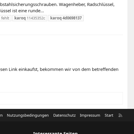
iebstahlsicherungsschrauben. Wagenheber, Radschlüssel,
sel ist eine runde...
 fehlt
karoq
11435352c
karoq
4d0698137
diesen Link einkaufst, bekommen wir von dem betreffenden
R
rn
Nutzungsbedingungen
Datenschutz
Impressum
Start
S
S
Interessante Seiten