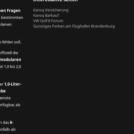
Karoq Versicherung
nen Fragen
Karoq Barkauf
s bestimmten
VW Golf 8 Forum
andenen
Günstiges Parken am Flughafen Brandenburg
fehlen soll.
ffiziell die
modularen
t 1,0 bis 2,0
der
1,0-Liter-
ebe
einste
rfügbar, als
n das
6-
nfalls als