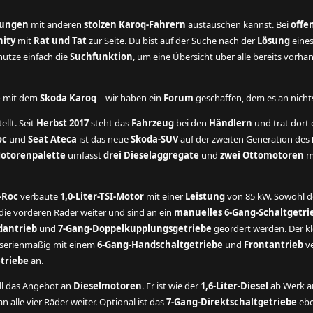
rungen
mit anderen
stolzen Karoq-Fahrern
austauschen kannst. Bei
offe
ity
mit
Rat und Tat
zur Seite. Du bist auf der Suche nach der
Lösung
eine
utze einfach die
Suchfunktion
, um eine Übersicht über alle bereits vorh
e
mit dem
Skoda Karoq
– wir haben ein
Forum
geschaffen, dem es an nichts 
ellt. Seit
Herbst 2017
steht das
Fahrzeug
bei den
Händlern
und trat dort o
oc
und
Seat Ateca
ist das neue
Skoda-SUV
auf der zweiten Generation des
otorenpalette
umfasst
drei Dieselaggregate
und
zwei Ottomotoren
mi
-Roc
verbaute
1,0-Liter-TSI-Motor
mit einer
Leistung
von 85 kW. Sowohl 
ie vorderen Räder weiter und sind an ein
manuelles 6-Gang-Schaltgetri
dantrieb
und
7-Gang-Doppelkupplungsgetriebe
geordert werden. Der kl
t serienmäßig mit einem
6-Gang-Handschaltgetriebe
und
Frontantrieb
ve
triebe
an.
ll das Angebot an
Dieselmotoren
. Er ist wie der
1,6-Liter-Diesel
ab Werk a
 alle vier Räder weiter. Optional ist das
7-Gang-Direktschaltgetriebe
ebe