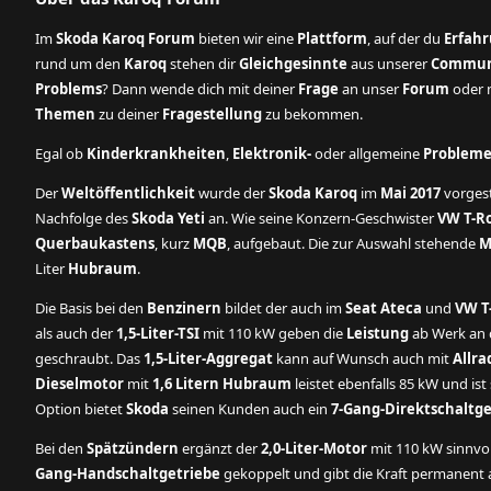
Im
Skoda Karoq Forum
bieten wir eine
Plattform
, auf der du
Erfah
rund um den
Karoq
stehen dir
Gleichgesinnte
aus unserer
Commun
Problems
? Dann wende dich mit deiner
Frage
an unser
Forum
oder n
Themen
zu deiner
Fragestellung
zu bekommen.
Egal ob
Kinderkrankheiten
,
Elektronik-
oder allgemeine
Problem
Der
Weltöffentlichkeit
wurde der
Skoda Karoq
im
Mai 2017
vorgest
Nachfolge des
Skoda Yeti
an. Wie seine Konzern-Geschwister
VW T-R
Querbaukastens
, kurz
MQB
, aufgebaut. Die zur Auswahl stehende
M
Liter
Hubraum
.
Die Basis bei den
Benzinern
bildet der auch im
Seat Ateca
und
VW T
als auch der
1,5-Liter-TSI
mit 110 kW geben die
Leistung
ab Werk an d
geschraubt. Das
1,5-Liter-Aggregat
kann auf Wunsch auch mit
Allra
Dieselmotor
mit
1,6 Litern Hubraum
leistet ebenfalls 85 kW und is
Option bietet
Skoda
seinen Kunden auch ein
7-Gang-Direktschaltge
Bei den
Spätzündern
ergänzt der
2,0-Liter-Motor
mit 110 kW sinnvo
Gang-Handschaltgetriebe
gekoppelt und gibt die Kraft permanent an