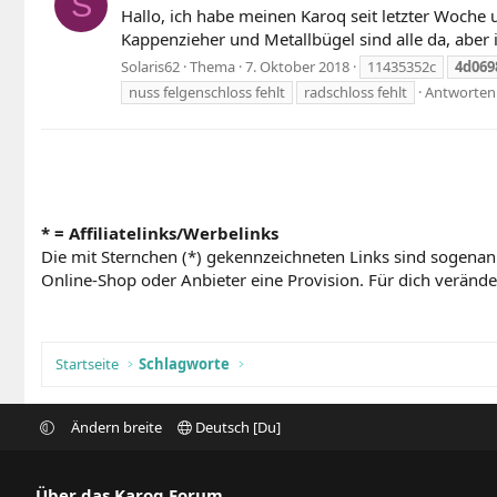
S
Hallo, ich habe meinen Karoq seit letzter Woch
Kappenzieher und Metallbügel sind alle da, aber 
Solaris62
Thema
7. Oktober 2018
11435352c
4d069
nuss felgenschloss fehlt
radschloss fehlt
Antworten:
* = Affiliatelinks/Werbelinks
Die mit Sternchen (*) gekennzeichneten Links sind sogenan
Online-Shop oder Anbieter eine Provision. Für dich verändert
Startseite
Schlagworte
Ändern breite
Deutsch [Du]
Über das Karoq Forum