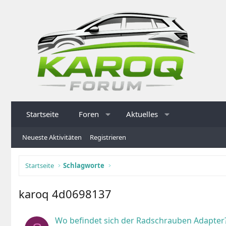
Startseite
Foren
Aktuelles
Neueste Aktivitäten
Registrieren
Startseite
Schlagworte
karoq 4d0698137
Wo befindet sich der Radschrauben Adapter