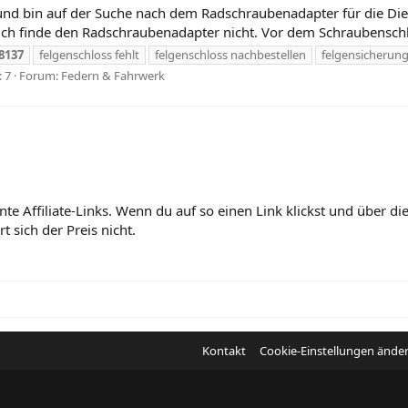
e und bin auf der Suche nach dem Radschraubenadapter für die D
ich finde den Radschraubenadapter nicht. Vor dem Schraubenschlüs
8137
felgenschloss fehlt
felgenschloss nachbestellen
felgensicherung
 7
Forum:
Federn & Fahrwerk
nte Affiliate-Links. Wenn du auf so einen Link klickst und über 
 sich der Preis nicht.
Kontakt
Cookie-Einstellungen ände