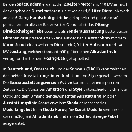
Bei den
Spätzündern
ergänzt der
2,0-Liter-Motor
mit 110 kW sinnvoll
das Angebot an
Dieselmotoren
. Er ist wie der
1,6-Liter-Diesel
ab Werk
an das
6-Gang-Handschaltgetriebe
gekoppelt und gibt die Kraft
permanent an alle vier Räder weiter. Optional ist das
7-Gang-
Direktschaltgetriebe
ebenfalls als
Sonderausstattung
bestellbar. Im
Oktober 2018
präsentierte
Skoda
auf der
Paris Motor Show
mit dem
Karoq Scout
einen weiteren
Diesel
mit
2,0 Liter Hubraum
und 140
kW
Leistung
, welcher standardmäßig über einen
Allradantrieb
verfügt und mit einem
7-Gang-DSG
gekoppelt ist.
In
Deutschland
,
Österreich
und der
Schweiz (DACH)
kann zwischen
den beiden
Ausstattungslinien Ambition
und
Style
gewählt werden.
Die
Basisausstattungsversion Active
kommt zu einem späteren
Zeitpunkt. Die Varianten
Ambition
und
Style
unterscheiden sich in der
Optik und dem Umfang der gewünschten
Ausstattung
. Mit der
Ausstattungslinie Scout
erweitert
Skoda
demnächst das
Modellangebot
beim
Skoda Karoq
. Die
Scout-Modelle
sind bereits
serienmäßig mit
Allradantrieb
und einem
Schlechtwege-Paket
ausgerüstet.