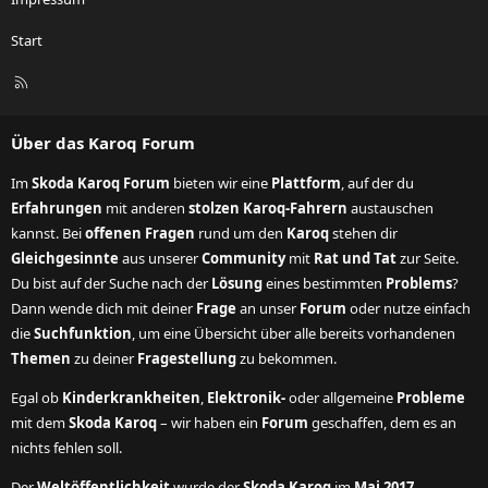
Start
R
S
S
Über das Karoq Forum
Im
Skoda Karoq Forum
bieten wir eine
Plattform
, auf der du
Erfahrungen
mit anderen
stolzen Karoq-Fahrern
austauschen
kannst. Bei
offenen Fragen
rund um den
Karoq
stehen dir
Gleichgesinnte
aus unserer
Community
mit
Rat und Tat
zur Seite.
Du bist auf der Suche nach der
Lösung
eines bestimmten
Problems
?
Dann wende dich mit deiner
Frage
an unser
Forum
oder nutze einfach
die
Suchfunktion
, um eine Übersicht über alle bereits vorhandenen
Themen
zu deiner
Fragestellung
zu bekommen.
Egal ob
Kinderkrankheiten
,
Elektronik-
oder allgemeine
Probleme
mit dem
Skoda Karoq
– wir haben ein
Forum
geschaffen, dem es an
nichts fehlen soll.
Der
Weltöffentlichkeit
wurde der
Skoda Karoq
im
Mai 2017