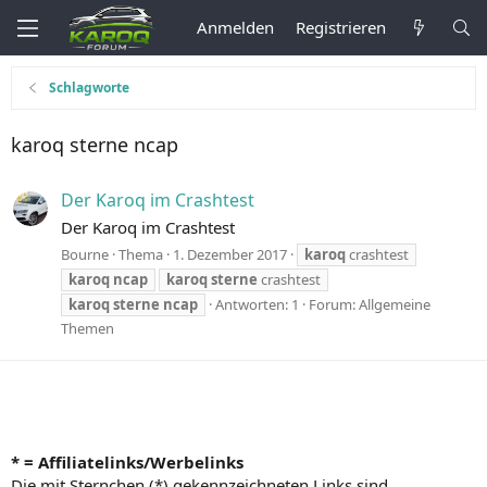
Anmelden
Registrieren
Schlagworte
karoq sterne ncap
Der Karoq im Crashtest
Der Karoq im Crashtest
Bourne
Thema
1. Dezember 2017
karoq
crashtest
karoq
ncap
karoq
sterne
crashtest
karoq
sterne
ncap
Antworten: 1
Forum:
Allgemeine
Themen
* = Affiliatelinks/Werbelinks
Die mit Sternchen (*) gekennzeichneten Links sind