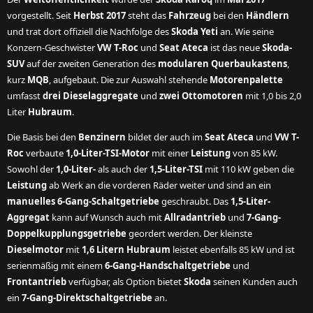
vorgestellt. Seit
Herbst 2017
steht das
Fahrzeug
bei den
Händlern
und trat dort offiziell die Nachfolge des
Skoda Yeti
an. Wie seine
Konzern-Geschwister
VW T-Roc
und
Seat Ateca
ist das neue
Skoda-
SUV
auf der zweiten Generation des
modularen Querbaukastens
,
kurz
MQB
, aufgebaut. Die zur Auswahl stehende
Motorenpalette
umfasst
drei Dieselaggregate
und
zwei Ottomotoren
mit 1,0 bis 2,0
Liter
Hubraum
.
Die Basis bei den
Benzinern
bildet der auch im
Seat Ateca
und
VW T-
Roc
verbaute
1,0-Liter-TSI-Motor
mit einer
Leistung
von 85 kW.
Sowohl der
1,0-Liter-
als auch der
1,5-Liter-TSI
mit 110 kW geben die
Leistung
ab Werk an die vorderen Räder weiter und sind an ein
manuelles 6-Gang-Schaltgetriebe
geschraubt. Das
1,5-Liter-
Aggregat
kann auf Wunsch auch mit
Allradantrieb
und
7-Gang-
Doppelkupplungsgetriebe
geordert werden. Der kleinste
Dieselmotor
mit
1,6 Litern Hubraum
leistet ebenfalls 85 kW und ist
serienmäßig mit einem
6-Gang-Handschaltgetriebe
und
Frontantrieb
verfügbar, als Option bietet
Skoda
seinen Kunden auch
ein
7-Gang-Direktschaltgetriebe
an.