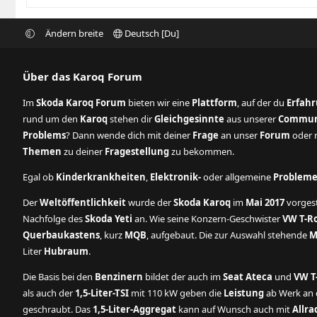
Ändern breite
Deutsch [Du]
Über das Karoq Forum
Im
Skoda Karoq Forum
bieten wir eine
Plattform
, auf der du
Erfah
rund um den
Karoq
stehen dir
Gleichgesinnte
aus unserer
Commun
Problems
? Dann wende dich mit deiner
Frage
an unser
Forum
oder n
Themen
zu deiner
Fragestellung
zu bekommen.
Egal ob
Kinderkrankheiten
,
Elektronik-
oder allgemeine
Problem
Der
Weltöffentlichkeit
wurde der
Skoda Karoq
im
Mai 2017
vorgest
Nachfolge des
Skoda Yeti
an. Wie seine Konzern-Geschwister
VW T-R
Querbaukastens
, kurz
MQB
, aufgebaut. Die zur Auswahl stehende
M
Liter
Hubraum
.
Die Basis bei den
Benzinern
bildet der auch im
Seat Ateca
und
VW T
als auch der
1,5-Liter-TSI
mit 110 kW geben die
Leistung
ab Werk an d
geschraubt. Das
1,5-Liter-Aggregat
kann auf Wunsch auch mit
Allra