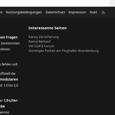
R
rn
Nutzungsbedingungen
Datenschutz
Impressum
Start
S
S
Interessante Seiten
Karoq Versicherung
nen Fragen
Karoq Barkauf
s bestimmten
VW Golf 8 Forum
andenen
Günstiges Parken am Flughafen Brandenburg
fehlen soll.
ffiziell die
modularen
t 1,0 bis 2,0
der
1,0-Liter-
ebe
einste