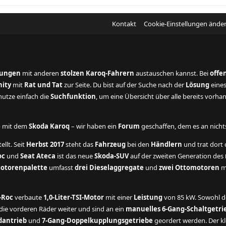
Kontakt
Cookie-Einstellungen ände
rungen
mit anderen
stolzen Karoq-Fahrern
austauschen kannst. Bei
offe
ity
mit
Rat und Tat
zur Seite. Du bist auf der Suche nach der
Lösung
eine
utze einfach die
Suchfunktion
, um eine Übersicht über alle bereits vorh
e
mit dem
Skoda Karoq
– wir haben ein
Forum
geschaffen, dem es an nichts 
ellt. Seit
Herbst 2017
steht das
Fahrzeug
bei den
Händlern
und trat dort o
oc
und
Seat Ateca
ist das neue
Skoda-SUV
auf der zweiten Generation des
otorenpalette
umfasst
drei Dieselaggregate
und
zwei Ottomotoren
mi
-Roc
verbaute
1,0-Liter-TSI-Motor
mit einer
Leistung
von 85 kW. Sowohl 
ie vorderen Räder weiter und sind an ein
manuelles 6-Gang-Schaltgetri
dantrieb
und
7-Gang-Doppelkupplungsgetriebe
geordert werden. Der kl