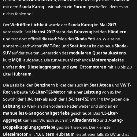
mit dem
Skoda Karoq
– wir haben ein
Forum
geschaffen, dem es an
nichts fehlen soll.
Der
Weltöffentlichkeit
wurde der
Skoda Karoq
im
Mai 2017
vorgestellt. Seit
Herbst 2017
steht das
Fahrzeug
bei den
Händlern
und trat dort offiziell die Nachfolge des
Skoda Yeti
an. Wie seine
Konzern-Geschwister
VW T-Roc
und
Seat Ateca
ist das neue
Skoda-
SUV
auf der zweiten Generation des
modularen Querbaukastens
,
kurz
MQB
, aufgebaut. Die zur Auswahl stehende
Motorenpalette
umfasst
drei Dieselaggregate
und
zwei Ottomotoren
mit 1,0 bis 2,0
Liter
Hubraum
.
Die Basis bei den
Benzinern
bildet der auch im
Seat Ateca
und
VW T-
Roc
verbaute
1,0-Liter-TSI-Motor
mit einer
Leistung
von 85 kW.
Sowohl der
1,0-Liter-
als auch der
1,5-Liter-TSI
mit 110 kW geben die
Leistung
ab Werk an die vorderen Räder weiter und sind an ein
manuelles 6-Gang-Schaltgetriebe
geschraubt. Das
1,5-Liter-
Aggregat
kann auf Wunsch auch mit
Allradantrieb
und
7-Gang-
Doppelkupplungsgetriebe
geordert werden. Der kleinste
Dieselmotor
mit
1,6 Litern Hubraum
leistet ebenfalls 85 kW und ist