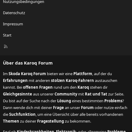
Nutzungsbedingungen
Datenschutz
Impressum
Start
R
S
S
Über das Karoq Forum
Im
Skoda Karoq Forum
bieten wir eine
Plattform
, auf der du
Erfahrungen
mit anderen
stolzen Karoq-Fahrern
austauschen
kannst. Bei
offenen Fragen
rund um den
Karoq
stehen dir
Gleichgesinnte
aus unserer
Community
mit
Rat und Tat
zur Seite.
Du bist auf der Suche nach der
Lösung
eines bestimmten
Problems
?
Dann wende dich mit deiner
Frage
an unser
Forum
oder nutze einfach
die
Suchfunktion
, um eine Übersicht über alle bereits vorhandenen
Themen
zu deiner
Fragestellung
zu bekommen.
Egal ob
Kinderkrankheiten
,
Elektronik-
oder allgemeine
Probleme