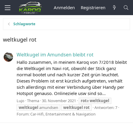
Anmelden
Registrieren
Schlagworte
weltkugel rot
Weltkugel im Amundsen bleibt rot
Hallo zusammen, in meinem Karoq von 7/2018 bleibt
die Weltkugel im Navi rot, obwohl der Stick ganz
normal bootet und nach kurzer Zeit grün leuchtet.
Dieses Problem ist erst kürzlich aufgetreten, verhält
sich allerdings mit einer Verbindung über Handy per
Hotspot genauso. Onlineziele usw sind so...
Lujo
Thema
30. November 2021
rot
e
weltkugel
weltkugel
amundsen
weltkugel
rot
Antworten: 7
Forum:
Car-Hifi, Entertainment & Navigation