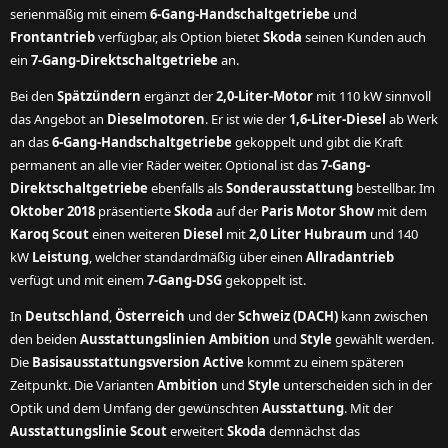
serienmäßig mit einem
6-Gang-Handschaltgetriebe
und
Frontantrieb
verfügbar, als Option bietet
Skoda
seinen Kunden auch
ein
7-Gang-Direktschaltgetriebe
an.
Bei den
Spätzündern
ergänzt der
2,0-Liter-Motor
mit 110 kW sinnvoll
das Angebot an
Dieselmotoren
. Er ist wie der
1,6-Liter-Diesel
ab Werk
an das
6-Gang-Handschaltgetriebe
gekoppelt und gibt die Kraft
permanent an alle vier Räder weiter. Optional ist das
7-Gang-
Direktschaltgetriebe
ebenfalls als
Sonderausstattung
bestellbar. Im
Oktober 2018
präsentierte
Skoda
auf der
Paris Motor Show
mit dem
Karoq Scout
einen weiteren
Diesel
mit
2,0 Liter Hubraum
und 140
kW
Leistung
, welcher standardmäßig über einen
Allradantrieb
verfügt und mit einem
7-Gang-DSG
gekoppelt ist.
In
Deutschland
,
Österreich
und der
Schweiz (DACH)
kann zwischen
den beiden
Ausstattungslinien Ambition
und
Style
gewählt werden.
Die
Basisausstattungsversion Active
kommt zu einem späteren
Zeitpunkt. Die Varianten
Ambition
und
Style
unterscheiden sich in der
Optik und dem Umfang der gewünschten
Ausstattung
. Mit der
Ausstattungslinie Scout
erweitert
Skoda
demnächst das