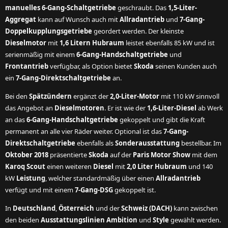
manuelles 6-Gang-Schaltgetriebe
geschraubt. Das
1,5-Liter-
Aggregat
kann auf Wunsch auch mit
Allradantrieb
und
7-Gang-
Doppelkupplungsgetriebe
geordert werden. Der kleinste
Dieselmotor
mit
1,6 Litern Hubraum
leistet ebenfalls 85 kW und ist
serienmäßig mit einem
6-Gang-Handschaltgetriebe
und
Frontantrieb
verfügbar, als Option bietet
Skoda
seinen Kunden auch
ein
7-Gang-Direktschaltgetriebe
an.
Bei den
Spätzündern
ergänzt der
2,0-Liter-Motor
mit 110 kW sinnvoll
das Angebot an
Dieselmotoren
. Er ist wie der
1,6-Liter-Diesel
ab Werk
an das
6-Gang-Handschaltgetriebe
gekoppelt und gibt die Kraft
permanent an alle vier Räder weiter. Optional ist das
7-Gang-
Direktschaltgetriebe
ebenfalls als
Sonderausstattung
bestellbar. Im
Oktober 2018
präsentierte
Skoda
auf der
Paris Motor Show
mit dem
Karoq Scout
einen weiteren
Diesel
mit
2,0 Liter Hubraum
und 140
kW
Leistung
, welcher standardmäßig über einen
Allradantrieb
verfügt und mit einem
7-Gang-DSG
gekoppelt ist.
In
Deutschland
,
Österreich
und der
Schweiz (DACH)
kann zwischen
den beiden
Ausstattungslinien Ambition
und
Style
gewählt werden.