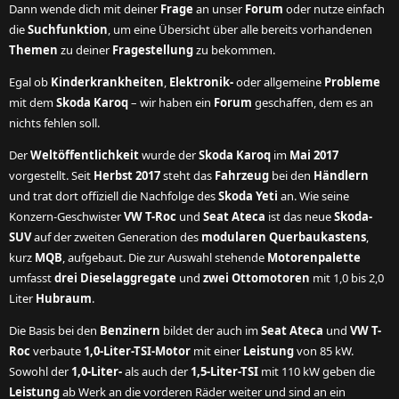
Dann wende dich mit deiner
Frage
an unser
Forum
oder nutze einfach
die
Suchfunktion
, um eine Übersicht über alle bereits vorhandenen
Themen
zu deiner
Fragestellung
zu bekommen.
Egal ob
Kinderkrankheiten
,
Elektronik-
oder allgemeine
Probleme
mit dem
Skoda Karoq
– wir haben ein
Forum
geschaffen, dem es an
nichts fehlen soll.
Der
Weltöffentlichkeit
wurde der
Skoda Karoq
im
Mai 2017
vorgestellt. Seit
Herbst 2017
steht das
Fahrzeug
bei den
Händlern
und trat dort offiziell die Nachfolge des
Skoda Yeti
an. Wie seine
Konzern-Geschwister
VW T-Roc
und
Seat Ateca
ist das neue
Skoda-
SUV
auf der zweiten Generation des
modularen Querbaukastens
,
kurz
MQB
, aufgebaut. Die zur Auswahl stehende
Motorenpalette
umfasst
drei Dieselaggregate
und
zwei Ottomotoren
mit 1,0 bis 2,0
Liter
Hubraum
.
Die Basis bei den
Benzinern
bildet der auch im
Seat Ateca
und
VW T-
Roc
verbaute
1,0-Liter-TSI-Motor
mit einer
Leistung
von 85 kW.
Sowohl der
1,0-Liter-
als auch der
1,5-Liter-TSI
mit 110 kW geben die
Leistung
ab Werk an die vorderen Räder weiter und sind an ein