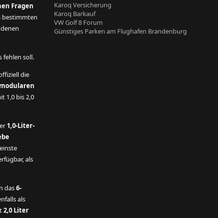
Karoq Versicherung
nen Fragen
Karoq Barkauf
s bestimmten
VW Golf 8 Forum
andenen
Günstiges Parken am Flughafen Brandenburg
fehlen soll.
ffiziell die
modularen
t 1,0 bis 2,0
der
1,0-Liter-
ebe
einste
rfügbar, als
n das
6-
nfalls als
t
2,0 Liter