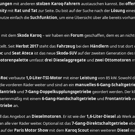
rungen
mit anderen
stolzen Karoq-Fahrern
austauschen kannst. Bei
offe
ity
mit
Rat und Tat
zur Seite. Du bist auf der Suche nach der
Lösung
eine
utze einfach die
Suchfunktion
, um eine Übersicht über alle bereits vorh
e
mit dem
Skoda Karoq
– wir haben ein
Forum
geschaffen, dem es an nichts 
ellt. Seit
Herbst 2017
steht das
Fahrzeug
bei den
Händlern
und trat dort o
oc
und
Seat Ateca
ist das neue
Skoda-SUV
auf der zweiten Generation des
otorenpalette
umfasst
drei Dieselaggregate
und
zwei Ottomotoren
mi
-Roc
verbaute
1,0-Liter-TSI-Motor
mit einer
Leistung
von 85 kW. Sowohl 
ie vorderen Räder weiter und sind an ein
manuelles 6-Gang-Schaltgetri
dantrieb
und
7-Gang-Doppelkupplungsgetriebe
geordert werden. Der kl
t serienmäßig mit einem
6-Gang-Handschaltgetriebe
und
Frontantrieb
ve
triebe
an.
ll das Angebot an
Dieselmotoren
. Er ist wie der
1,6-Liter-Diesel
ab Werk a
 alle vier Räder weiter. Optional ist das
7-Gang-Direktschaltgetriebe
ebe
auf der
Paris Motor Show
mit dem
Karoq Scout
einen weiteren
Diesel
mi