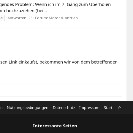
folgendes Problem: Wenn ich im 7. Gang zum Überholen
in hochzuziehen (bei...
me
Antworten: 23
Forum:
Motor & Antrieb
diesen Link einkaufst, bekommen wir von dem betreffenden
R
rn
Nutzungsbedingungen
Datenschutz
Impressum
Start
S
S
Interessante Seiten