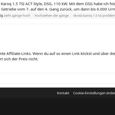
a Karoq 1.5 TSI ACT Style, DSG, 110 kW. Mit dem DSG habe ich 
as Getriebe vom 7. auf den 4. Gang zurück, um dann bis 6.000 U/m
sg
zieht gänge hoch
hochziehen der gänge
skoda karoq 1.5 tsi proble
nte Affiliate-Links. Wenn du auf so einen Link klickst und über 
 sich der Preis nicht.
Kontakt
Cookie-Einstellungen ände