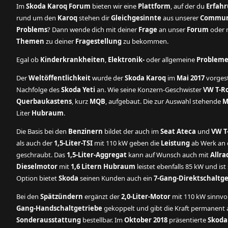
Im
Skoda Karoq Forum
bieten wir eine
Plattform
, auf der du
Erfah
rund um den
Karoq
stehen dir
Gleichgesinnte
aus unserer
Commun
Problems
? Dann wende dich mit deiner
Frage
an unser
Forum
oder n
Themen
zu deiner
Fragestellung
zu bekommen.
Egal ob
Kinderkrankheiten
,
Elektronik-
oder allgemeine
Problem
Der
Weltöffentlichkeit
wurde der
Skoda Karoq
im
Mai 2017
vorgest
Nachfolge des
Skoda Yeti
an. Wie seine Konzern-Geschwister
VW T-R
Querbaukastens
, kurz
MQB
, aufgebaut. Die zur Auswahl stehende
M
Liter
Hubraum
.
Die Basis bei den
Benzinern
bildet der auch im
Seat Ateca
und
VW T
als auch der
1,5-Liter-TSI
mit 110 kW geben die
Leistung
ab Werk an d
geschraubt. Das
1,5-Liter-Aggregat
kann auf Wunsch auch mit
Allra
Dieselmotor
mit
1,6 Litern Hubraum
leistet ebenfalls 85 kW und is
Option bietet
Skoda
seinen Kunden auch ein
7-Gang-Direktschaltge
Bei den
Spätzündern
ergänzt der
2,0-Liter-Motor
mit 110 kW sinnvo
Gang-Handschaltgetriebe
gekoppelt und gibt die Kraft permanent an
Sonderausstattung
bestellbar. Im
Oktober 2018
präsentierte
Skoda