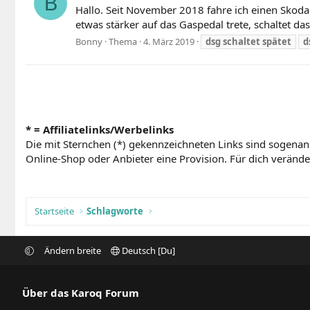
B
Hallo. Seit November 2018 fahre ich einen Skod
etwas stärker auf das Gaspedal trete, schaltet d
Bonny
Thema
4. März 2019
dsg
schaltet
spätet
d
* = Affiliatelinks/Werbelinks
Die mit Sternchen (*) gekennzeichneten Links sind sogenan
Online-Shop oder Anbieter eine Provision. Für dich verändert
Startseite
Schlagworte
Ändern breite
Deutsch [Du]
Über das Karoq Forum