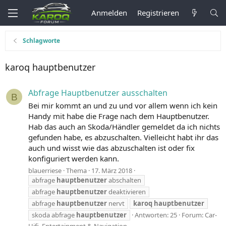
Anmelden
Registrieren
Schlagworte
karoq hauptbenutzer
Abfrage Hauptbenutzer ausschalten
B
Bei mir kommt an und zu und vor allem wenn ich kein
Handy mit habe die Frage nach dem Hauptbenutzer.
Hab das auch an Skoda/Händler gemeldet da ich nichts
gefunden habe, es abzuschalten. Vielleicht habt ihr das
auch und wisst wie das abzuschalten ist oder fix
konfiguriert werden kann.
blauerriese
Thema
17. März 2018
abfrage
hauptbenutzer
abschalten
abfrage
hauptbenutzer
deaktivieren
abfrage
hauptbenutzer
nervt
karoq
hauptbenutzer
skoda abfrage
hauptbenutzer
Antworten: 25
Forum:
Car-
Hifi, Entertainment & Navigation