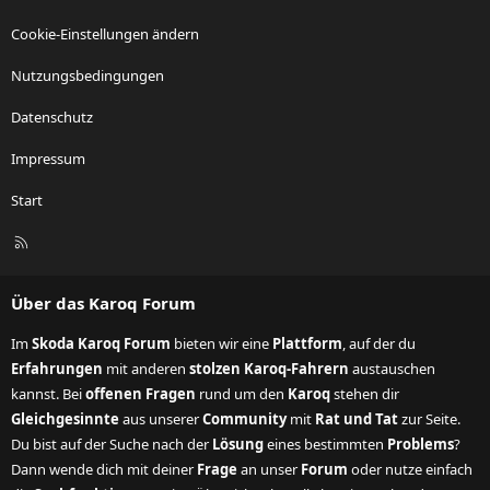
Cookie-Einstellungen ändern
Nutzungsbedingungen
Datenschutz
Impressum
Start
R
S
S
Über das Karoq Forum
Im
Skoda Karoq Forum
bieten wir eine
Plattform
, auf der du
Erfahrungen
mit anderen
stolzen Karoq-Fahrern
austauschen
kannst. Bei
offenen Fragen
rund um den
Karoq
stehen dir
Gleichgesinnte
aus unserer
Community
mit
Rat und Tat
zur Seite.
Du bist auf der Suche nach der
Lösung
eines bestimmten
Problems
?
Dann wende dich mit deiner
Frage
an unser
Forum
oder nutze einfach