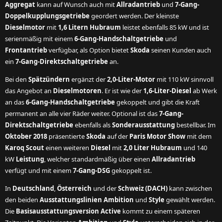
Aggregat
kann auf Wunsch auch mit
Allradantrieb
und
7-Gang-
Doppelkupplungsgetriebe
geordert werden. Der kleinste
Dieselmotor
mit
1,6 Litern Hubraum
leistet ebenfalls 85 kW und ist
serienmäßig mit einem
6-Gang-Handschaltgetriebe
und
Frontantrieb
verfügbar, als Option bietet
Skoda
seinen Kunden auch
ein
7-Gang-Direktschaltgetriebe
an.
Bei den
Spätzündern
ergänzt der
2,0-Liter-Motor
mit 110 kW sinnvoll
das Angebot an
Dieselmotoren
. Er ist wie der
1,6-Liter-Diesel
ab Werk
an das
6-Gang-Handschaltgetriebe
gekoppelt und gibt die Kraft
permanent an alle vier Räder weiter. Optional ist das
7-Gang-
Direktschaltgetriebe
ebenfalls als
Sonderausstattung
bestellbar. Im
Oktober 2018
präsentierte
Skoda
auf der
Paris Motor Show
mit dem
Karoq Scout
einen weiteren
Diesel
mit
2,0 Liter Hubraum
und 140
kW
Leistung
, welcher standardmäßig über einen
Allradantrieb
verfügt und mit einem
7-Gang-DSG
gekoppelt ist.
In
Deutschland
,
Österreich
und der
Schweiz (DACH)
kann zwischen
den beiden
Ausstattungslinien Ambition
und
Style
gewählt werden.
Die
Basisausstattungsversion Active
kommt zu einem späteren