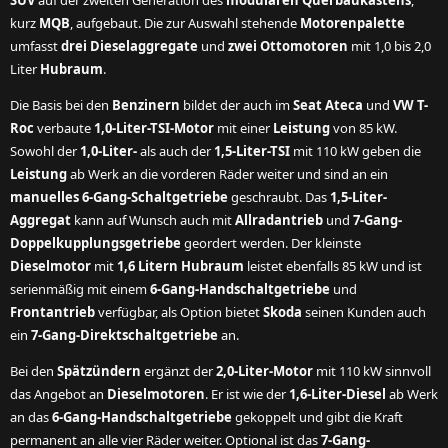
SUV
auf der zweiten Generation des
modularen Querbaukastens
,
kurz
MQB
, aufgebaut. Die zur Auswahl stehende
Motorenpalette
umfasst
drei Dieselaggregate
und
zwei Ottomotoren
mit 1,0 bis 2,0
Liter
Hubraum
.
Die Basis bei den
Benzinern
bildet der auch im
Seat Ateca
und
VW T-
Roc
verbaute
1,0-Liter-TSI-Motor
mit einer
Leistung
von 85 kW.
Sowohl der
1,0-Liter-
als auch der
1,5-Liter-TSI
mit 110 kW geben die
Leistung
ab Werk an die vorderen Räder weiter und sind an ein
manuelles 6-Gang-Schaltgetriebe
geschraubt. Das
1,5-Liter-
Aggregat
kann auf Wunsch auch mit
Allradantrieb
und
7-Gang-
Doppelkupplungsgetriebe
geordert werden. Der kleinste
Dieselmotor
mit
1,6 Litern Hubraum
leistet ebenfalls 85 kW und ist
serienmäßig mit einem
6-Gang-Handschaltgetriebe
und
Frontantrieb
verfügbar, als Option bietet
Skoda
seinen Kunden auch
ein
7-Gang-Direktschaltgetriebe
an.
Bei den
Spätzündern
ergänzt der
2,0-Liter-Motor
mit 110 kW sinnvoll
das Angebot an
Dieselmotoren
. Er ist wie der
1,6-Liter-Diesel
ab Werk
an das
6-Gang-Handschaltgetriebe
gekoppelt und gibt die Kraft
permanent an alle vier Räder weiter. Optional ist das
7-Gang-