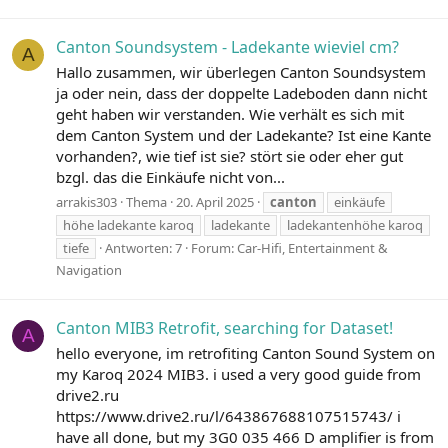
Canton Soundsystem - Ladekante wieviel cm?
A
Hallo zusammen, wir überlegen Canton Soundsystem
ja oder nein, dass der doppelte Ladeboden dann nicht
geht haben wir verstanden. Wie verhält es sich mit
dem Canton System und der Ladekante? Ist eine Kante
vorhanden?, wie tief ist sie? stört sie oder eher gut
bzgl. das die Einkäufe nicht von...
arrakis303
Thema
20. April 2025
canton
einkäufe
höhe ladekante karoq
ladekante
ladekantenhöhe karoq
tiefe
Antworten: 7
Forum:
Car-Hifi, Entertainment &
Navigation
Canton MIB3 Retrofit, searching for Dataset!
A
hello everyone, im retrofiting Canton Sound System on
my Karoq 2024 MIB3. i used a very good guide from
drive2.ru
https://www.drive2.ru/l/643867688107515743/ i
have all done, but my 3G0 035 466 D amplifier is from