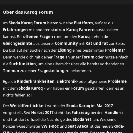
S
S
Über das Karoq Forum
Im
Skoda Karoq Forum
bieten wir eine
Plattform
, auf der du
Erfahrungen
mit anderen
stolzen Karoq-Fahrern
austauschen
kannst. Bei
offenen Fragen
rund um den
Karoq
stehen dir
Gleichgesinnte
aus unserer
Community
mit
Rat und Tat
zur Seite.
Du bist auf der Suche nach der
Lösung
eines bestimmten
Problems
?
Dann wende dich mit deiner
Frage
an unser
Forum
oder nutze einfach
die
Suchfunktion
, um eine Übersicht über alle bereits vorhandenen
Themen
zu deiner
Fragestellung
zu bekommen.
Egal ob
Kinderkrankheiten
,
Elektronik-
oder allgemeine
Probleme
mit dem
Skoda Karoq
– wir haben ein
Forum
geschaffen, dem es an
nichts fehlen soll.
Der
Weltöffentlichkeit
wurde der
Skoda Karoq
im
Mai 2017
vorgestellt. Seit
Herbst 2017
steht das
Fahrzeug
bei den
Händlern
und trat dort offiziell die Nachfolge des
Skoda Yeti
an. Wie seine
Konzern-Geschwister
VW T-Roc
und
Seat Ateca
ist das neue
Skoda-