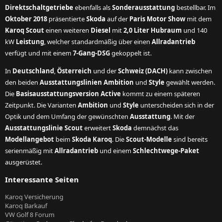
Direktschaltgetriebe
ebenfalls als
Sonderausstattung
bestellbar. Im
Oktober 2018
präsentierte
Skoda
auf der
Paris Motor Show
mit dem
Karoq Scout
einen weiteren
Diesel
mit
2,0 Liter Hubraum
und 140
kW
Leistung
, welcher standardmäßig über einen
Allradantrieb
verfügt und mit einem
7-Gang-DSG
gekoppelt ist.
In
Deutschland
,
Österreich
und der
Schweiz (DACH)
kann zwischen
den beiden
Ausstattungslinien Ambition
und
Style
gewählt werden.
Die
Basisausstattungsversion Active
kommt zu einem späteren
Zeitpunkt. Die Varianten
Ambition
und
Style
unterscheiden sich in der
Optik und dem Umfang der gewünschten
Ausstattung
. Mit der
Ausstattungslinie Scout
erweitert
Skoda
demnächst das
Modellangebot
beim
Skoda Karoq
. Die
Scout-Modelle
sind bereits
serienmäßig mit
Allradantrieb
und einem
Schlechtwege-Paket
ausgerüstet.
Interessante Seiten
Karoq Versicherung
Karoq Barkauf
VW Golf 8 Forum