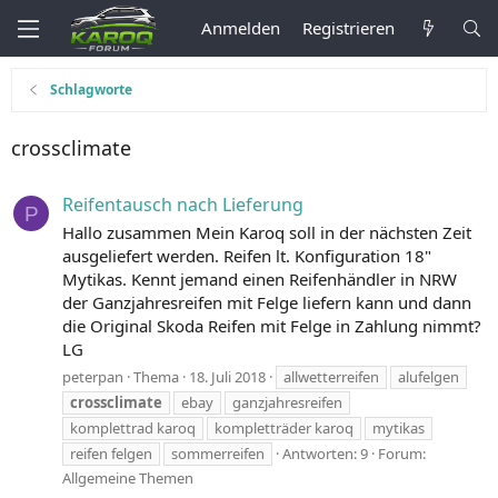
Anmelden
Registrieren
Schlagworte
crossclimate
Reifentausch nach Lieferung
P
Hallo zusammen Mein Karoq soll in der nächsten Zeit
ausgeliefert werden. Reifen lt. Konfiguration 18"
Mytikas. Kennt jemand einen Reifenhändler in NRW
der Ganzjahresreifen mit Felge liefern kann und dann
die Original Skoda Reifen mit Felge in Zahlung nimmt?
LG
peterpan
Thema
18. Juli 2018
allwetterreifen
alufelgen
crossclimate
ebay
ganzjahresreifen
komplettrad karoq
kompletträder karoq
mytikas
reifen felgen
sommerreifen
Antworten: 9
Forum:
Allgemeine Themen