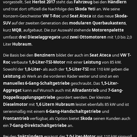
vorgestellt. Seit
Herbst 2017
steht das
Fahrzeug
bei den
Händlern
und trat dort offiziell die Nachfolge des
Skoda Yeti
an. Wie seine
Konzern-Geschwister
VW T-Roc
und
Seat Ateca
ist das neue
Skoda-
SUV
auf der zweiten Generation des
modularen Querbaukastens
,
kurz
MQB
, aufgebaut. Die zur Auswahl stehende
Motorenpalette
umfasst
drei Dieselaggregate
und
zwei Ottomotoren
mit 1,0 bis 2,0
Liter
Hubraum
.
Die Basis bei den
Benzinern
bildet der auch im
Seat Ateca
und
VW T-
Roc
verbaute
1,0-Liter-TSI-Motor
mit einer
Leistung
von 85 kW.
Sowohl der
1,0-Liter-
als auch der
1,5-Liter-TSI
mit 110 kW geben die
Leistung
ab Werk an die vorderen Räder weiter und sind an ein
manuelles 6-Gang-Schaltgetriebe
geschraubt. Das
1,5-Liter-
Aggregat
kann auf Wunsch auch mit
Allradantrieb
und
7-Gang-
Doppelkupplungsgetriebe
geordert werden. Der kleinste
Dieselmotor
mit
1,6 Litern Hubraum
leistet ebenfalls 85 kW und ist
serienmäßig mit einem
6-Gang-Handschaltgetriebe
und
Frontantrieb
verfügbar, als Option bietet
Skoda
seinen Kunden auch
ein
7-Gang-Direktschaltgetriebe
an.
Bei den
Spätzündern
ergänzt der
2,0-Liter-Motor
mit 110 kW sinnvoll