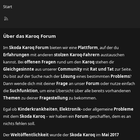
Start
R
S
S
Über das Karoq Forum
Im
Skoda Karoq Forum
bieten wir eine
Plattform
, auf der du
Erfahrungen
mit anderen
stolzen Karoq-Fahrern
austauschen
kannst. Bei
offenen Fragen
rund um den
Karoq
stehen dir
Gleichgesinnte
aus unserer
Community
mit
Rat und Tat
zur Seite.
Du bist auf der Suche nach der
Lösung
eines bestimmten
Problems
?
Dann wende dich mit deiner
Frage
an unser
Forum
oder nutze einfach
die
Suchfunktion
, um eine Übersicht über alle bereits vorhandenen
Themen
zu deiner
Fragestellung
zu bekommen.
Egal ob
Kinderkrankheiten
,
Elektronik-
oder allgemeine
Probleme
mit dem
Skoda Karoq
– wir haben ein
Forum
geschaffen, dem es an
nichts fehlen soll.
Der
Weltöffentlichkeit
wurde der
Skoda Karoq
im
Mai 2017