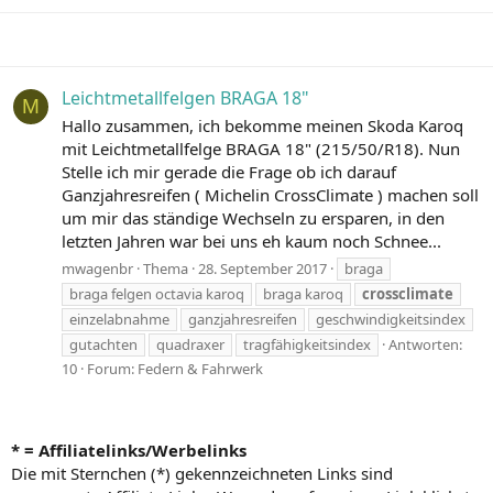
Leichtmetallfelgen BRAGA 18"
M
Hallo zusammen, ich bekomme meinen Skoda Karoq
mit Leichtmetallfelge BRAGA 18" (215/50/R18). Nun
Stelle ich mir gerade die Frage ob ich darauf
Ganzjahresreifen ( Michelin CrossClimate ) machen soll
um mir das ständige Wechseln zu ersparen, in den
letzten Jahren war bei uns eh kaum noch Schnee...
mwagenbr
Thema
28. September 2017
braga
braga felgen octavia karoq
braga karoq
crossclimate
einzelabnahme
ganzjahresreifen
geschwindigkeitsindex
gutachten
quadraxer
tragfähigkeitsindex
Antworten:
10
Forum:
Federn & Fahrwerk
* = Affiliatelinks/Werbelinks
Die mit Sternchen (*) gekennzeichneten Links sind