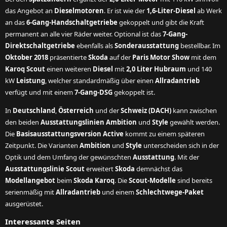
das Angebot an
Dieselmotoren
. Er ist wie der
1,6-Liter-Diesel
ab Werk
an das
6-Gang-Handschaltgetriebe
gekoppelt und gibt die Kraft
permanent an alle vier Räder weiter. Optional ist das
7-Gang-
Direktschaltgetriebe
ebenfalls als
Sonderausstattung
bestellbar. Im
Oktober 2018
präsentierte
Skoda
auf der
Paris Motor Show
mit dem
Karoq Scout
einen weiteren
Diesel
mit
2,0 Liter Hubraum
und 140
kW
Leistung
, welcher standardmäßig über einen
Allradantrieb
verfügt und mit einem
7-Gang-DSG
gekoppelt ist.
In
Deutschland
,
Österreich
und der
Schweiz (DACH)
kann zwischen
den beiden
Ausstattungslinien Ambition
und
Style
gewählt werden.
Die
Basisausstattungsversion Active
kommt zu einem späteren
Zeitpunkt. Die Varianten
Ambition
und
Style
unterscheiden sich in der
Optik und dem Umfang der gewünschten
Ausstattung
. Mit der
Ausstattungslinie Scout
erweitert
Skoda
demnächst das
Modellangebot
beim
Skoda Karoq
. Die
Scout-Modelle
sind bereits
serienmäßig mit
Allradantrieb
und einem
Schlechtwege-Paket
ausgerüstet.
Interessante Seiten