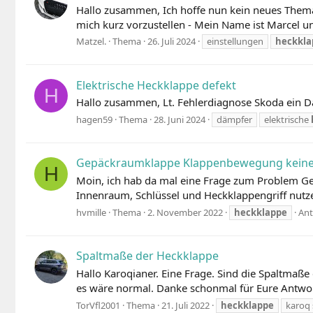
Hallo zusammen, Ich hoffe nun kein neues Thema 
mich kurz vorzustellen - Mein Name ist Marcel und
Matzel.
Thema
26. Juli 2024
einstellungen
heckkla
Elektrische Heckklappe defekt
H
Hallo zusammen, Lt. Fehlerdiagnose Skoda ein Dä
hagen59
Thema
28. Juni 2024
dämpfer
elektrische
Gepäckraumklappe Klappenbewegung keine
H
Moin, ich hab da mal eine Frage zum Problem Ge
Innenraum, Schlüssel und Heckklappengriff nutze
hvmille
Thema
2. November 2022
heckklappe
Ant
Spaltmaße der Heckklappe
Hallo Karoqianer. Eine Frage. Sind die Spaltmaße
es wäre normal. Danke schonmal für Eure Antwo
TorVfl2001
Thema
21. Juli 2022
heckklappe
karoq