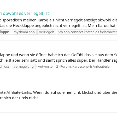
 obwohl es verriegelt ist
p sporadisch meinen Karoq als nicht verriegelt anzeigt obwohl d
as die Heckklappe angeblich nicht verriegelt ist. Mein Karoq hat e
lappe
myskoda app
verriegelt
vw app connect kostenlos freischalte
lappe und wenn sie öffnet habe ich das Gefühl das sie aus dem S
ließt aber sehr satt und sanft sprich alles super. Der Händler sag
chloss
verriegelung
Antworten: 2
Forum:
Karosserie & Anbauteile
nte Affiliate-Links. Wenn du auf so einen Link klickst und über 
 sich der Preis nicht.