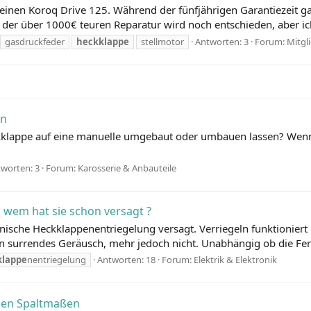
ch einen Koroq Drive 125. Während der fünfjährigen Garantiezeit 
z der über 1000€ teuren Reparatur wird noch entschieden, aber ic
gasdruckfeder
heckklappe
stellmotor
Antworten: 3
Forum:
Mitgli
en
ckklappe auf eine manuelle umgebaut oder umbauen lassen? Wenn 
worten: 3
Forum:
Karosserie & Anbauteile
 wem hat sie schon versagt ?
ronische Heckklappenentriegelung versagt. Verriegeln funktionier
n surrendes Geräusch, mehr jedoch nicht. Unabhängig ob die Fer
klappe
nentriegelung
Antworten: 18
Forum:
Elektrik & Elektronik
egen Spaltmaßen