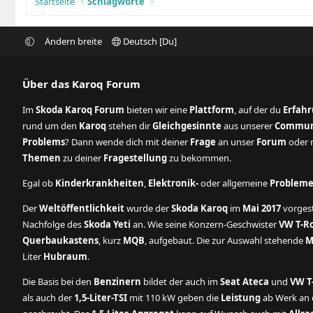
Startseite
Schlagworte
Ändern breite
Deutsch [Du]
Über das Karoq Forum
Im
Skoda Karoq Forum
bieten wir eine
Plattform
, auf der du
Erfah
rund um den
Karoq
stehen dir
Gleichgesinnte
aus unserer
Commun
Problems
? Dann wende dich mit deiner
Frage
an unser
Forum
oder n
Themen
zu deiner
Fragestellung
zu bekommen.
Egal ob
Kinderkrankheiten
,
Elektronik-
oder allgemeine
Problem
Der
Weltöffentlichkeit
wurde der
Skoda Karoq
im
Mai 2017
vorgest
Nachfolge des
Skoda Yeti
an. Wie seine Konzern-Geschwister
VW T-R
Querbaukastens
, kurz
MQB
, aufgebaut. Die zur Auswahl stehende
M
Liter
Hubraum
.
Die Basis bei den
Benzinern
bildet der auch im
Seat Ateca
und
VW T
als auch der
1,5-Liter-TSI
mit 110 kW geben die
Leistung
ab Werk an d