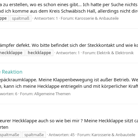
zu erstellen, wo es schon eines gibt... Ich hatte per Suche nic
 ich komme aus dem Kreis Schwäbisch Hall, allerdings nicht direkt
ppe
spaltmaß
Antworten: 1
Forum:
Karosserie & Anbauteile
mpfer defekt. Wo bitte befindet sich der Steckkontakt und wie ko
heckklappe
heckklappe
Antworten: 1
Forum:
Elektrik & Elektronik
 Reaktion
päckraumklappe. Meine Klappenbewegung ist außer Betrieb. Wen
, kann ich meine Hecklappe entriegeln und mit körperlicher Kraft
worten: 6
Forum:
Allgemeine Themen
 eurer Heckklappe auch so wie bei mir ? Meine Heckklappe sitzt 
rten
 spaltmaße
spaltmaße
Antworten: 45
Forum:
Karosserie & Anbauteile