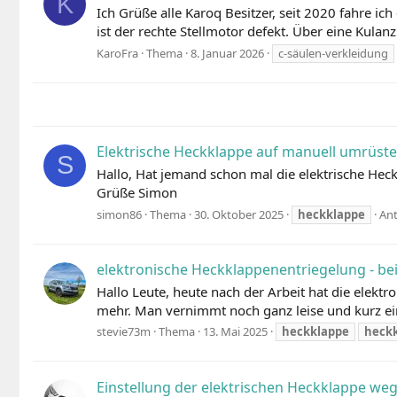
K
Ich Grüße alle Karoq Besitzer, seit 2020 fahre i
ist der rechte Stellmotor defekt. Über eine Kulan
KaroFra
Thema
8. Januar 2026
c-säulen-verkleidung
Elektrische Heckklappe auf manuell umrüst
S
Hallo, Hat jemand schon mal die elektrische He
Grüße Simon
simon86
Thema
30. Oktober 2025
heckklappe
Ant
elektronische Heckklappenentriegelung - bei
Hallo Leute, heute nach der Arbeit hat die elekt
mehr. Man vernimmt noch ganz leise und kurz ei
stevie73m
Thema
13. Mai 2025
heckklappe
heck
Einstellung der elektrischen Heckklappe w