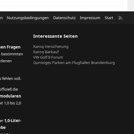
R
rn
Nutzungsbedingungen
Datenschutz
Impressum
Start
S
S
Interessante Seiten
Karoq Versicherung
nen Fragen
Karoq Barkauf
s bestimmten
VW Golf 8 Forum
andenen
Günstiges Parken am Flughafen Brandenburg
fehlen soll.
ffiziell die
modularen
t 1,0 bis 2,0
der
1,0-Liter-
ebe