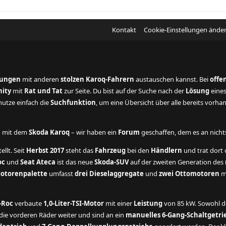
Kontakt
Cookie-Einstellungen ände
rungen
mit anderen
stolzen Karoq-Fahrern
austauschen kannst. Bei
offe
ity
mit
Rat und Tat
zur Seite. Du bist auf der Suche nach der
Lösung
eine
utze einfach die
Suchfunktion
, um eine Übersicht über alle bereits vorh
e
mit dem
Skoda Karoq
– wir haben ein
Forum
geschaffen, dem es an nichts 
ellt. Seit
Herbst 2017
steht das
Fahrzeug
bei den
Händlern
und trat dort o
oc
und
Seat Ateca
ist das neue
Skoda-SUV
auf der zweiten Generation des
otorenpalette
umfasst
drei Dieselaggregate
und
zwei Ottomotoren
mi
-Roc
verbaute
1,0-Liter-TSI-Motor
mit einer
Leistung
von 85 kW. Sowohl 
ie vorderen Räder weiter und sind an ein
manuelles 6-Gang-Schaltgetri