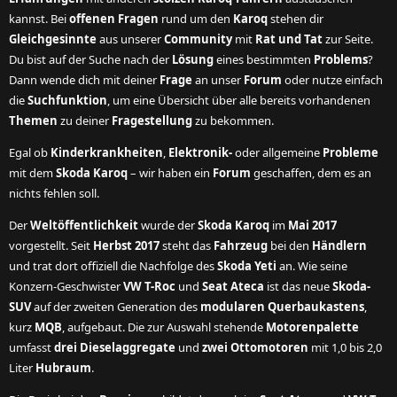
kannst. Bei
offenen Fragen
rund um den
Karoq
stehen dir
Gleichgesinnte
aus unserer
Community
mit
Rat und Tat
zur Seite.
Du bist auf der Suche nach der
Lösung
eines bestimmten
Problems
?
Dann wende dich mit deiner
Frage
an unser
Forum
oder nutze einfach
die
Suchfunktion
, um eine Übersicht über alle bereits vorhandenen
Themen
zu deiner
Fragestellung
zu bekommen.
Egal ob
Kinderkrankheiten
,
Elektronik-
oder allgemeine
Probleme
mit dem
Skoda Karoq
– wir haben ein
Forum
geschaffen, dem es an
nichts fehlen soll.
Der
Weltöffentlichkeit
wurde der
Skoda Karoq
im
Mai 2017
vorgestellt. Seit
Herbst 2017
steht das
Fahrzeug
bei den
Händlern
und trat dort offiziell die Nachfolge des
Skoda Yeti
an. Wie seine
Konzern-Geschwister
VW T-Roc
und
Seat Ateca
ist das neue
Skoda-
SUV
auf der zweiten Generation des
modularen Querbaukastens
,
kurz
MQB
, aufgebaut. Die zur Auswahl stehende
Motorenpalette
umfasst
drei Dieselaggregate
und
zwei Ottomotoren
mit 1,0 bis 2,0
Liter
Hubraum
.