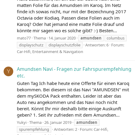
matten Folie für das Amundsen im Karoq. Im Netz
finde ich sowas nicht, nur mit der Bezeichnung 2017
Octavia oder Kodiaq. Passen diese Folien auch im
Karoq? Oder hat jemand eine matte Folie drauf und
könnte mir sagen wo es solche gibt? :-) Besten...
mato77
Thema
14. Januar 2020
amundsen
columbus
displayschutz
displayschutzfolie
Antworten: 6
Forum:
Car-Hifi, Entertainment & Navigation
Amundsen Navi - Fragen zur Fahrspurempfehlung
Y
etc.
Guten Tag Ich habe heute eine Offerte für einen Karoq
bekommen. Bei diesem ist das Navi "AMUNDSEN" mit
dem mySKODA Pack enthalten. Leider ist aber das
Auto neu angekommen und das Navi noch nicht
bereit. Könnt Ihr mir deshalb bitte einige Auskunft
geben? 1. Seit ihr zufrieden mit dem Amundsen...
Yukyi
Thema
26. Januar 2019
amundsen
spurempfehlung
Antworten: 2
Forum:
Car-Hifi,