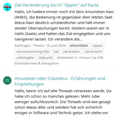
Ziel-Veränderung durch "tippen" auf Karte
Hallo, ich hadere immer noch mit dem Amundsen Navi
(MIB3), die Bedienung ist gegenüber dem letzten Seat-
Ateca-Navi deutlich umständlicher und hält immer
wieder Überraschungen bereit. Gestern waren wir in
Halle (Saale) und hatten das Ziel eingegeben und uns
navigieren lassen. Ich verändere die...
Karthagos
Thema
16. Juni 2024
amundsen
tippen
wunschansichtgröße
ziel
ziel ändern
ziel erreicht
zieleingabe
zielpunkt
Antworten: 5
Forum:
Car-Hifi,
Entertainment & Navigation
Amundsen oder Columbus - Erfahrungen und
W
Empfehlungen
Hallo, bevor ich auf alte Threads verwiesen werde. Da
habe ich schon so manches gelesen. Mehr oder
weniger aufschlussreich. Die Threads sind wie gesagt
schon etwas älter und seitdem hat sich sicherlich
einiges in Software und Technik getan. Ich stehe vor