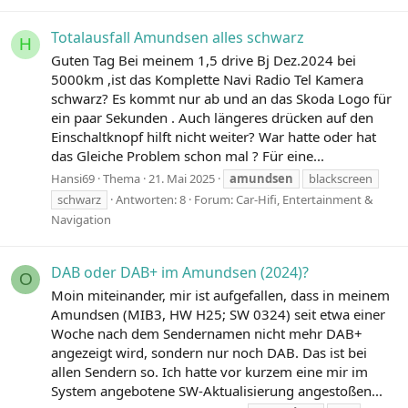
Totalausfall Amundsen alles schwarz
H
Guten Tag Bei meinem 1,5 drive Bj Dez.2024 bei
5000km ,ist das Komplette Navi Radio Tel Kamera
schwarz? Es kommt nur ab und an das Skoda Logo für
ein paar Sekunden . Auch längeres drücken auf den
Einschaltknopf hilft nicht weiter? War hatte oder hat
das Gleiche Problem schon mal ? Für eine...
Hansi69
Thema
21. Mai 2025
amundsen
blackscreen
schwarz
Antworten: 8
Forum:
Car-Hifi, Entertainment &
Navigation
DAB oder DAB+ im Amundsen (2024)?
O
Moin miteinander, mir ist aufgefallen, dass in meinem
Amundsen (MIB3, HW H25; SW 0324) seit etwa einer
Woche nach dem Sendernamen nicht mehr DAB+
angezeigt wird, sondern nur noch DAB. Das ist bei
allen Sendern so. Ich hatte vor kurzem eine mir im
System angebotene SW-Aktualisierung angestoßen...