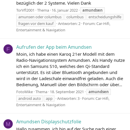
bezüglich der 2 Systeme. Vielen Dank
TorVfl2001
Thema
16. Januar 2022
amundsen
amunsen oder columbus
columbus
entscheidungshilfe
fragen vor dem kauf
Antworten: 2
Forum:
Car-Hifi,
Entertainment & Navigation
Aufrufen der App beim Amundsen
F
Moin, ich habe einen Karoq 21er Modell mit dem
Radio-Navigationssystem Amundsen. Als Handy nutze
ich ein Samsuns S10, welches den Qi-Standard
unterstützt. Es ist über Bluetooth angebunden und
wird in der Ladeschale einwandfrei geladen. Auch die
Bedienung, Manuell über den Bildschirm oder über...
FotoMike
Thema
18. September 2021
amundsen
android auto
app
Antworten: 3
Forum:
Car-Hifi,
Entertainment & Navigation
Amundsen Displayschutzfolie
M
Hallo zusammen, ich bin auf der Suche nach einer