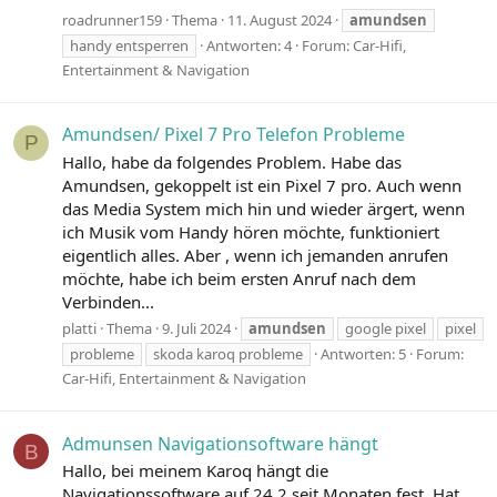
roadrunner159
Thema
11. August 2024
amundsen
handy entsperren
Antworten: 4
Forum:
Car-Hifi,
Entertainment & Navigation
Amundsen/ Pixel 7 Pro Telefon Probleme
P
Hallo, habe da folgendes Problem. Habe das
Amundsen, gekoppelt ist ein Pixel 7 pro. Auch wenn
das Media System mich hin und wieder ärgert, wenn
ich Musik vom Handy hören möchte, funktioniert
eigentlich alles. Aber , wenn ich jemanden anrufen
möchte, habe ich beim ersten Anruf nach dem
Verbinden...
platti
Thema
9. Juli 2024
amundsen
google pixel
pixel
probleme
skoda karoq probleme
Antworten: 5
Forum:
Car-Hifi, Entertainment & Navigation
Admunsen Navigationsoftware hängt
B
Hallo, bei meinem Karoq hängt die
Navigationssoftware auf 24.2 seit Monaten fest. Hat