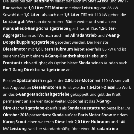
Die Basis bei den
Benzinern
bildet der auch im
Seat Ateca
und
VW T-
Roc
verbaute
1,0-Liter-TSI-Motor
mit einer
Leistung
von 85 kW.
Sowohl der
1,0-Liter-
als auch der
1,5-Liter-TSI
mit 110 kW geben die
Leistung
ab Werk an die vorderen Räder weiter und sind an ein
manuelles 6-Gang-Schaltgetriebe
geschraubt. Das
1,5-Liter-
Aggregat
kann auf Wunsch auch mit
Allradantrieb
und
7-Gang-
Doppelkupplungsgetriebe
geordert werden. Der kleinste
Dieselmotor
mit
1,6 Litern Hubraum
leistet ebenfalls 85 kW und ist
serienmäßig mit einem
6-Gang-Handschaltgetriebe
und
Frontantrieb
verfügbar, als Option bietet
Skoda
seinen Kunden auch
ein
7-Gang-Direktschaltgetriebe
an.
Bei den
Spätzündern
ergänzt der
2,0-Liter-Motor
mit 110 kW sinnvoll
das Angebot an
Dieselmotoren
. Er ist wie der
1,6-Liter-Diesel
ab Werk
an das
6-Gang-Handschaltgetriebe
gekoppelt und gibt die Kraft
permanent an alle vier Räder weiter. Optional ist das
7-Gang-
Direktschaltgetriebe
ebenfalls als
Sonderausstattung
bestellbar. Im
Oktober 2018
präsentierte
Skoda
auf der
Paris Motor Show
mit dem
Karoq Scout
einen weiteren
Diesel
mit
2,0 Liter Hubraum
und 140
kW
Leistung
, welcher standardmäßig über einen
Allradantrieb